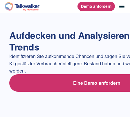
Direkt
Na
Demo anfordern
Homepage
zum
Content
Aufdecken und Analysieren
Trends
Identifizieren Sie aufkommende Chancen und sagen Sie vo
KI-gestützter Verbraucherintelligenz Bestand haben und w
werden.
Eine Demo anfordern