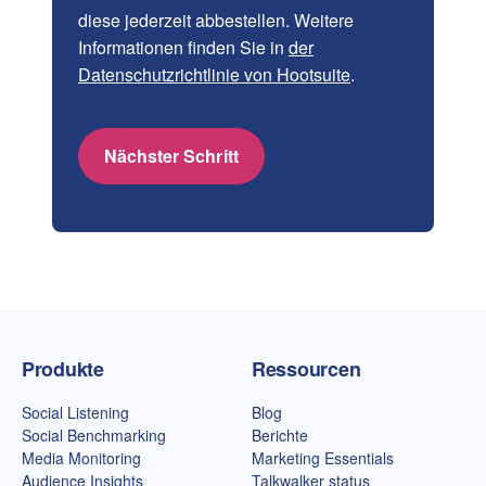
diese jederzeit abbestellen. Weitere
Informationen finden Sie in
der
Datenschutzrichtlinie von Hootsuite
.
Nächster Schritt
Talkwalker-Homepage
Produkte
Ressourcen
Social Listening
Blog
Social Benchmarking
Berichte
Media Monitoring
Marketing Essentials
Audience Insights
Talkwalker status