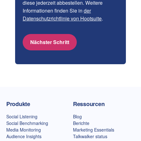
diese jederzeit abbestellen. Weitere
Informationen finden Sie in
der
Datenschutzrichtlinie von Hootsuite
.
Nächster Schritt
Talkwalker-Homepage
Produkte
Ressourcen
Social Listening
Blog
Social Benchmarking
Berichte
Media Monitoring
Marketing Essentials
Audience Insights
Talkwalker status