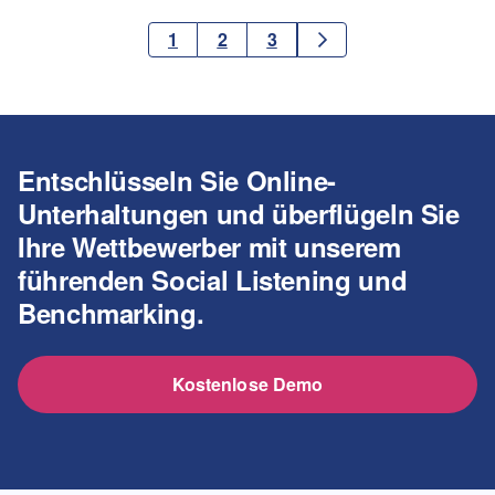
1
2
3
Seite 1
gehen Sie zur Seite 2
gehen Sie zur Seite 3
Entschlüsseln Sie Online-
Unterhaltungen und überflügeln Sie
Ihre Wettbewerber mit unserem
führenden Social Listening und
Benchmarking.
Kostenlose Demo