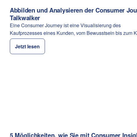
Abbilden und Analysieren der Consumer Jou
Kategorie:
Talkwalker
Eine Consumer Journey ist eine Visualisierung des
Kaufprozesses eines Kunden, vom Bewusstsein bis zum K
Jetzt lesen
5 Möglichkeiten, wie Sie mit Consumer Insig
Kategorie: