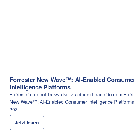
Forrester New Wave™: AI-Enabled Consume
Kategorie:
Intelligence Platforms
Forrester ernennt Talkwalker zu einem Leader in dem Forre
New Wave™: AI-Enabled Consumer Intelligence Platforms
2021.
Jetzt lesen