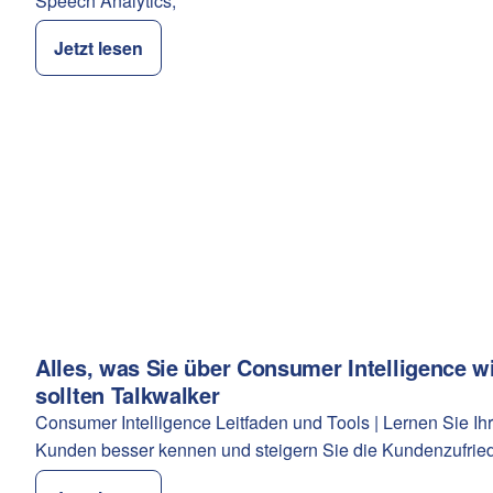
Speech Analytics,
Jetzt lesen
Alles, was Sie über Consumer Intelligence w
Kategorie:
sollten Talkwalker
Consumer Intelligence Leitfaden und Tools | Lernen Sie Ih
Kunden besser kennen und steigern Sie die Kundenzufried