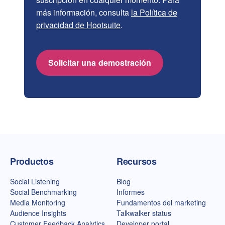
más información, consulta
la Política de
privacidad de Hootsuite
.
Solicitar una demostración
Página de inicio de Talkwalker
Productos
Recursos
Social Listening
Blog
Social Benchmarking
Informes
Media Monitoring
Fundamentos del marketing
Audience Insights
Talkwalker status
Customer Feedback Analytics
Developer portal