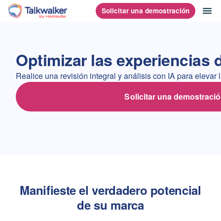
Saltar
ab
Solicitar una demostración
Página principal
al
contenido
Optimizar las experiencias 
Realice una revisión integral y análisis con IA para elevar 
Solicitar una demostraci
Manifieste el verdadero potencial
de su marca