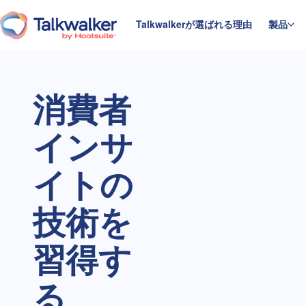
コ
ン
Talkwalkerが選ばれる理由
製品
ホームページ
テ
ン
ツ
消費者
に
ス
キ
インサ
ッ
プ
イトの
技術を
習得す
る